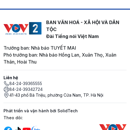
BAN VĂN HOÁ - XÃ HỘI VÀ DÂN
TỘC
Đài Tiếng nói Việt Nam
Trưởng ban: Nhà báo TUYẾT MAI
Phó trưởng ban: Nhà báo Hồng Lan, Xuân Thọ, Xuân
Thân, Hoài Thu
Liên hệ
84-24-39365555
84-24-39342724
41-43 phố Bà Triệu, phường Cửa Nam, TP. Hà Nội
Phát triển và vận hành bởi SolidTech
Mạng xã hội
Theo dõi: