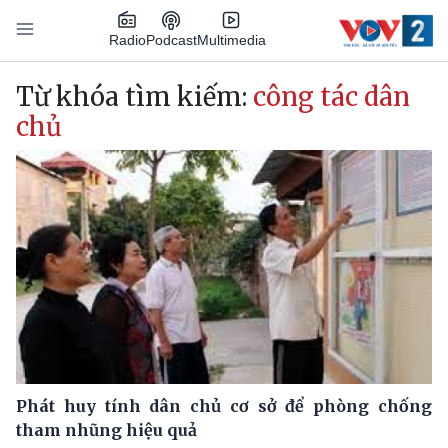
Nhảy đến nội dung
Podcast
Radio
Multimedia
Main navigation
Từ khóa tìm kiếm:
công tác dân
chủ
Phát huy tính dân chủ cơ sở để phòng chống
tham nhũng hiệu quả