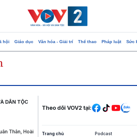
ã hội
Giáo dục
Văn hóa - Giải trí
Thể thao
Pháp luật
Sức 
n
Mạng xã hội
VÀ DÂN TỘC
Theo dõi VOV2 tại:
uân Thân, Hoài
Trang chủ
Podcast