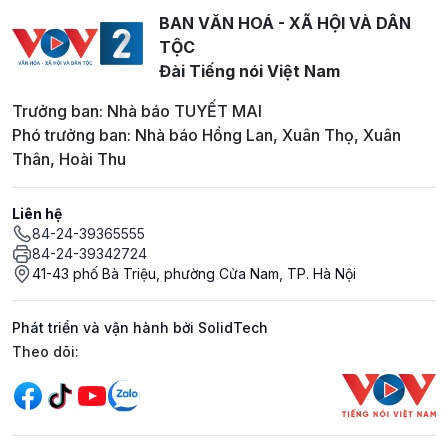
BAN VĂN HOÁ - XÃ HỘI VÀ DÂN
TỘC
Đài Tiếng nói Việt Nam
Trưởng ban: Nhà báo TUYẾT MAI
Phó trưởng ban: Nhà báo Hồng Lan, Xuân Thọ, Xuân
Thân, Hoài Thu
Liên hệ
84-24-39365555
84-24-39342724
41-43 phố Bà Triệu, phường Cửa Nam, TP. Hà Nội
Phát triển và vận hành bởi SolidTech
Mạng xã hội
Theo dõi: