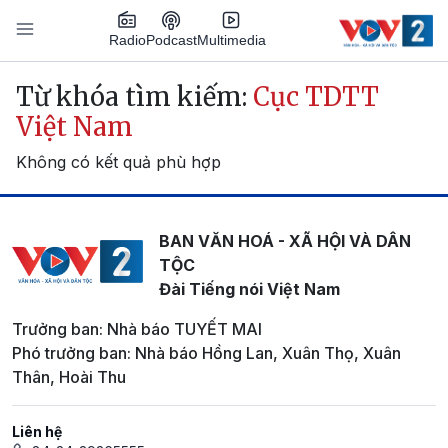
Nhảy đến nội dung
Podcast
Radio
Multimedia
Main navigation
Từ khóa tìm kiếm:
Cục TDTT
Việt Nam
Không có kết quả phù hợp
BAN VĂN HOÁ - XÃ HỘI VÀ DÂN
TỘC
Đài Tiếng nói Việt Nam
Trưởng ban: Nhà báo TUYẾT MAI
Phó trưởng ban: Nhà báo Hồng Lan, Xuân Thọ, Xuân
Thân, Hoài Thu
Liên hệ