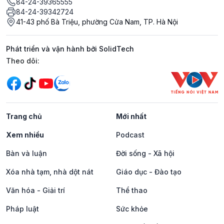
84-24-39365555
84-24-39342724
41-43 phố Bà Triệu, phường Cửa Nam, TP. Hà Nội
Phát triển và vận hành bởi SolidTech
Mạng xã hội
Theo dõi:
Trang chủ
Mới nhất
Xem nhiều
Podcast
Bàn và luận
Đời sống - Xã hội
Xóa nhà tạm, nhà dột nát
Giáo dục - Đào tạo
Văn hóa - Giải trí
Thể thao
Pháp luật
Sức khỏe