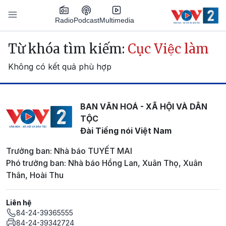
Nhảy đến nội dung
Podcast
Radio
Multimedia
Main navigation
Từ khóa tìm kiếm:
Cục Việc làm
Không có kết quả phù hợp
BAN VĂN HOÁ - XÃ HỘI VÀ DÂN
TỘC
Đài Tiếng nói Việt Nam
Trưởng ban: Nhà báo TUYẾT MAI
Phó trưởng ban: Nhà báo Hồng Lan, Xuân Thọ, Xuân
Thân, Hoài Thu
Liên hệ
84-24-39365555
84-24-39342724