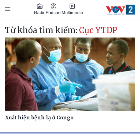
Nhảy đến nội dung
Podcast
Radio
Multimedia
Main navigation
Từ khóa tìm kiếm:
Cục YTDP
Xuất hiện bệnh lạ ở Congo