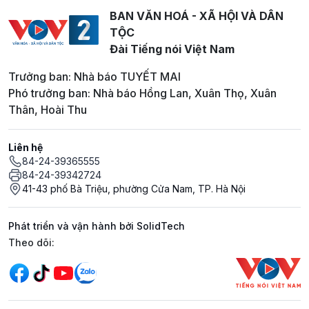
BAN VĂN HOÁ - XÃ HỘI VÀ DÂN
TỘC
Đài Tiếng nói Việt Nam
Trưởng ban: Nhà báo TUYẾT MAI
Phó trưởng ban: Nhà báo Hồng Lan, Xuân Thọ, Xuân
Thân, Hoài Thu
Liên hệ
84-24-39365555
84-24-39342724
41-43 phố Bà Triệu, phường Cửa Nam, TP. Hà Nội
Phát triển và vận hành bởi SolidTech
Mạng xã hội
Theo dõi: