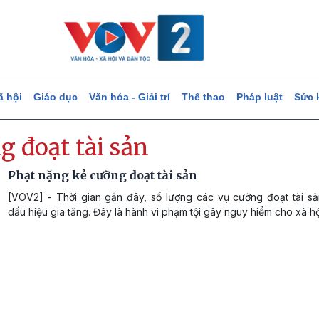
ã hội
Giáo dục
Văn hóa - Giải trí
Thể thao
Pháp luật
Sức 
 đoạt tài sản
Phạt nặng kẻ cưỡng đoạt tài sản
[VOV2] - Thời gian gần đây, số lượng các vụ cưỡng đoạt tài s
dấu hiệu gia tăng. Đây là hành vi phạm tội gây nguy hiểm cho xã hộ