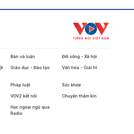
Bàn và luận
Đời sống - Xã hội
ột
Giáo dục - Đào tạo
Văn hóa - Giải trí
Pháp luật
Sức khỏe
VOV2 kết nối
Chuyện thầm kín
Học ngoại ngữ qua
Radio