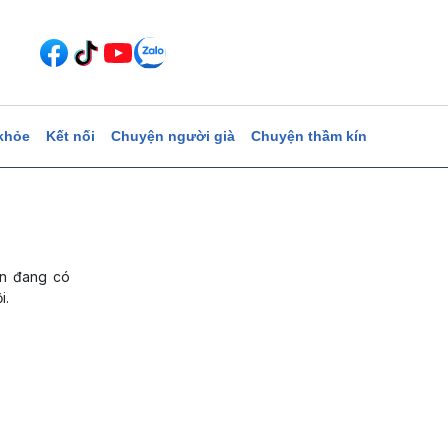
khỏe
Kết nối
Chuyện người già
Chuyện thầm kín
ản đang có
i.