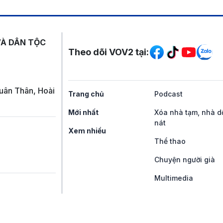
Mạng xã hội
VÀ DÂN TỘC
Theo dõi VOV2 tại:
uân Thân, Hoài
Trang chủ
Podcast
Mới nhất
Xóa nhà tạm, nhà d
nát
Xem nhiều
Thể thao
Chuyện người già
Multimedia