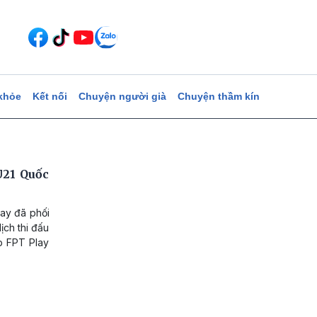
khỏe
Kết nối
Chuyện người già
Chuyện thầm kín
U21 Quốc
ay đã phối
ịch thi đấu
p FPT Play