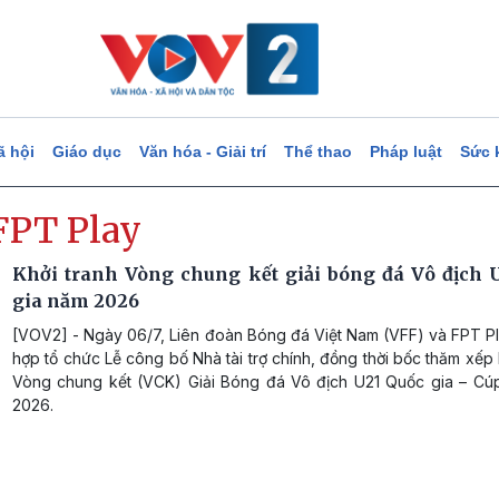
ã hội
Giáo dục
Văn hóa - Giải trí
Thể thao
Pháp luật
Sức 
FPT Play
Khởi tranh Vòng chung kết giải bóng đá Vô địch 
gia năm 2026
[VOV2] - Ngày 06/7, Liên đoàn Bóng đá Việt Nam (VFF) và FPT Pl
hợp tổ chức Lễ công bố Nhà tài trợ chính, đồng thời bốc thăm xếp l
Vòng chung kết (VCK) Giải Bóng đá Vô địch U21 Quốc gia – Cú
2026.