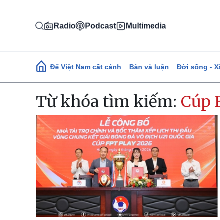
Nhảy đến nội dung
Radio
Podcast
Multimedia
Main navigation
Để Việt Nam cất cánh
Bàn và luận
Đời sống - X
Từ khóa tìm kiếm:
Cúp 