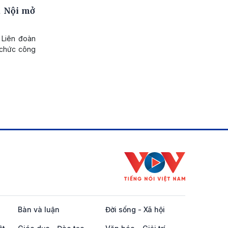
à Nội mở
 Liên đoàn
 chức công
Bàn và luận
Đời sống - Xã hội