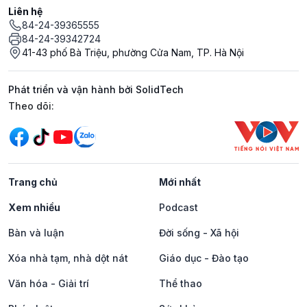
Liên hệ
84-24-39365555
84-24-39342724
41-43 phố Bà Triệu, phường Cửa Nam, TP. Hà Nội
Phát triển và vận hành bởi SolidTech
Mạng xã hội
Theo dõi:
Trang chủ
Mới nhất
Xem nhiều
Podcast
Bàn và luận
Đời sống - Xã hội
Xóa nhà tạm, nhà dột nát
Giáo dục - Đào tạo
Văn hóa - Giải trí
Thể thao