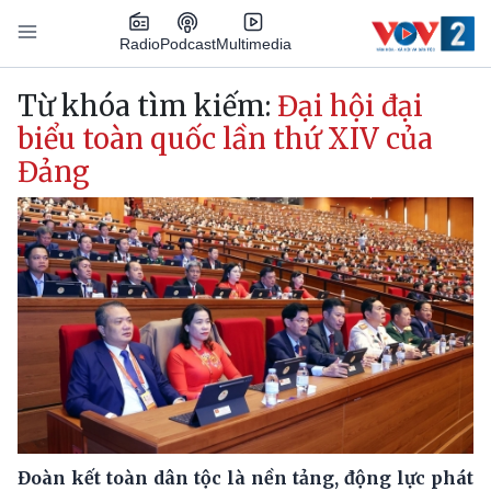
Nhảy đến nội dung
Podcast
Radio
Multimedia
Main navigation
Từ khóa tìm kiếm:
Đại hội đại
biểu toàn quốc lần thứ XIV của
Đảng
Đoàn kết toàn dân tộc là nền tảng, động lực phát