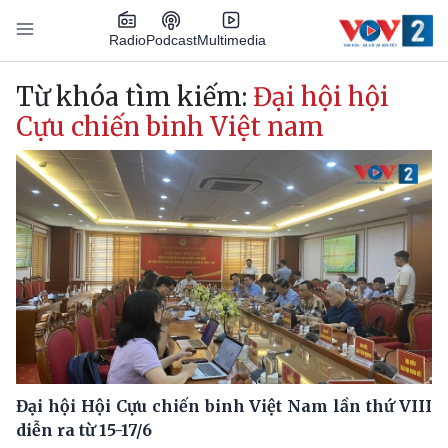
Nhảy đến nội dung
Podcast
Radio
Multimedia
Main navigation
Từ khóa tìm kiếm:
Đại hội hội
Cựu chiến binh Việt nam
Đại hội Hội Cựu chiến binh Việt Nam lần thứ VIII
diễn ra từ 15-17/6