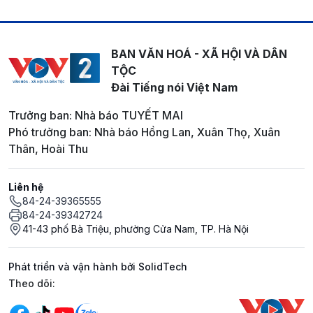
BAN VĂN HOÁ - XÃ HỘI VÀ DÂN
TỘC
Đài Tiếng nói Việt Nam
Trưởng ban: Nhà báo TUYẾT MAI
Phó trưởng ban: Nhà báo Hồng Lan, Xuân Thọ, Xuân
Thân, Hoài Thu
Liên hệ
84-24-39365555
84-24-39342724
41-43 phố Bà Triệu, phường Cửa Nam, TP. Hà Nội
Phát triển và vận hành bởi SolidTech
Mạng xã hội
Theo dõi: