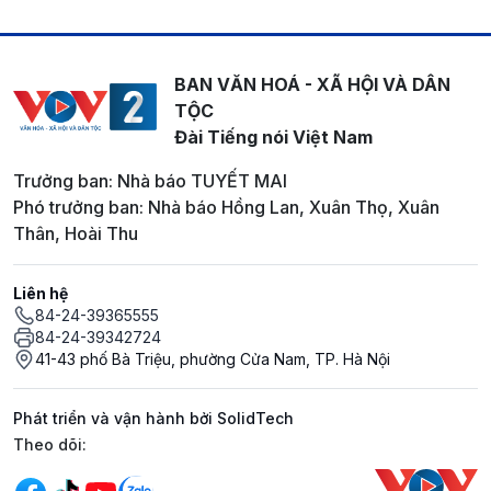
BAN VĂN HOÁ - XÃ HỘI VÀ DÂN
TỘC
Đài Tiếng nói Việt Nam
Trưởng ban: Nhà báo TUYẾT MAI
Phó trưởng ban: Nhà báo Hồng Lan, Xuân Thọ, Xuân
Thân, Hoài Thu
Liên hệ
84-24-39365555
84-24-39342724
41-43 phố Bà Triệu, phường Cửa Nam, TP. Hà Nội
Phát triển và vận hành bởi SolidTech
Mạng xã hội
Theo dõi: