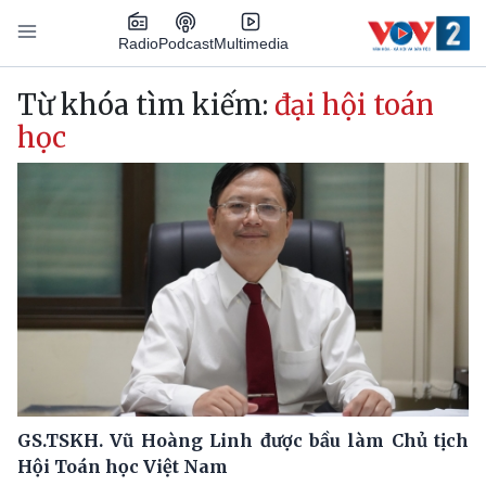
Nhảy đến nội dung
Podcast
Radio
Multimedia
Main navigation
Từ khóa tìm kiếm:
đại hội toán
học
GS.TSKH. Vũ Hoàng Linh được bầu làm Chủ tịch
Hội Toán học Việt Nam