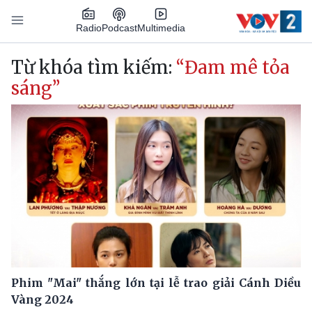
Nhảy đến nội dung
Podcast
Radio
Multimedia
Main navigation
Từ khóa tìm kiếm:
“Đam mê tỏa
sáng”
Phim "Mai" thắng lớn tại lễ trao giải Cánh Diều
Vàng 2024