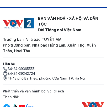
BAN VĂN HOÁ - XÃ HỘI VÀ DÂN
TỘC
Đài Tiếng nói Việt Nam
Trưởng ban: Nhà báo TUYẾT MAI
Phó trưởng ban: Nhà báo Hồng Lan, Xuân Thọ, Xuân
Thân, Hoài Thu
Liên hệ
84-24-39365555
84-24-39342724
41-43 phố Bà Triệu, phường Cửa Nam, TP. Hà Nội
Phát triển và vận hành bởi SolidTech
Mạng xã hội
Theo dõi: