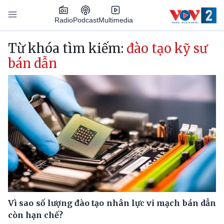
Nhảy đến nội dung
Podcast
Radio
Multimedia
Main navigation
Từ khóa tìm kiếm:
đào tạo kỹ sư
bán dẫn
Vì sao số lượng đào tạo nhân lực vi mạch bán dẫn
còn hạn chế?