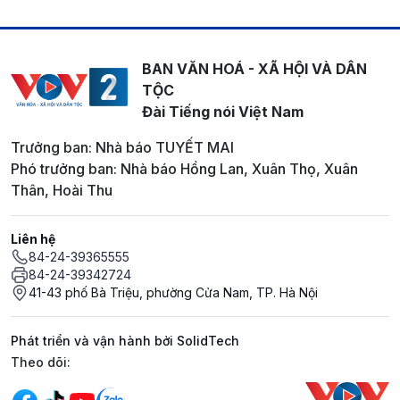
BAN VĂN HOÁ - XÃ HỘI VÀ DÂN
TỘC
Đài Tiếng nói Việt Nam
Trưởng ban: Nhà báo TUYẾT MAI
Phó trưởng ban: Nhà báo Hồng Lan, Xuân Thọ, Xuân
Thân, Hoài Thu
Liên hệ
84-24-39365555
84-24-39342724
41-43 phố Bà Triệu, phường Cửa Nam, TP. Hà Nội
Phát triển và vận hành bởi SolidTech
Mạng xã hội
Theo dõi: