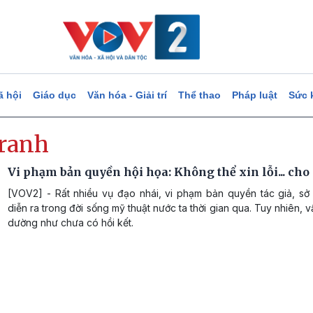
ã hội
Giáo dục
Văn hóa - Giải trí
Thể thao
Pháp luật
Sức 
tranh
Vi phạm bản quyền hội họa: Không thể xin lỗi... ch
[VOV2] - Rất nhiều vụ đạo nhái, vi phạm bản quyền tác giả, sở 
diễn ra trong đời sống mỹ thuật nước ta thời gian qua. Tuy nhiên, 
dường như chưa có hồi kết.