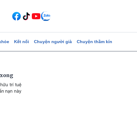
khỏe
Kết nối
Chuyện người già
Chuyện thầm kín
o xong
hữu trí tuệ
vấn nạn này