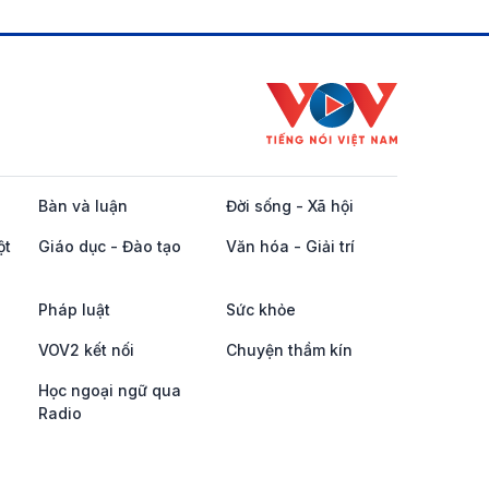
Bàn và luận
Đời sống - Xã hội
ột
Giáo dục - Đào tạo
Văn hóa - Giải trí
Pháp luật
Sức khỏe
VOV2 kết nối
Chuyện thầm kín
Học ngoại ngữ qua
Radio