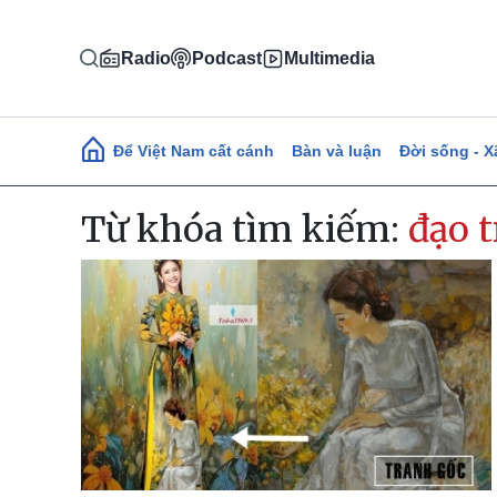
Nhảy đến nội dung
Radio
Podcast
Multimedia
Main navigation
Để Việt Nam cất cánh
Bàn và luận
Đời sống - X
Từ khóa tìm kiếm:
đạo 