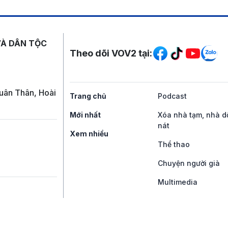
Mạng xã hội
VÀ DÂN TỘC
Theo dõi VOV2 tại:
uân Thân, Hoài
Trang chủ
Podcast
Mới nhất
Xóa nhà tạm, nhà d
nát
Xem nhiều
Thể thao
Chuyện người già
Multimedia