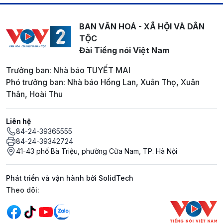
BAN VĂN HOÁ - XÃ HỘI VÀ DÂN
TỘC
Đài Tiếng nói Việt Nam
Trưởng ban: Nhà báo TUYẾT MAI
Phó trưởng ban: Nhà báo Hồng Lan, Xuân Thọ, Xuân
Thân, Hoài Thu
Liên hệ
84-24-39365555
84-24-39342724
41-43 phố Bà Triệu, phường Cửa Nam, TP. Hà Nội
Phát triển và vận hành bởi SolidTech
Mạng xã hội
Theo dõi: