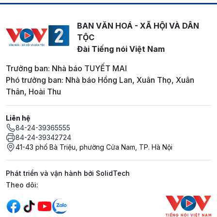
BAN VĂN HOÁ - XÃ HỘI VÀ DÂN
TỘC
Đài Tiếng nói Việt Nam
Trưởng ban: Nhà báo TUYẾT MAI
Phó trưởng ban: Nhà báo Hồng Lan, Xuân Thọ, Xuân
Thân, Hoài Thu
Liên hệ
84-24-39365555
84-24-39342724
41-43 phố Bà Triệu, phường Cửa Nam, TP. Hà Nội
Phát triển và vận hành bởi SolidTech
Mạng xã hội
Theo dõi: