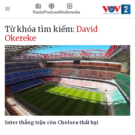
Nhảy đến nội dung
Podcast
Radio
Multimedia
Main navigation
Từ khóa tìm kiếm:
David
Okereke
Inter thắng trận còn Chelsea thất bại