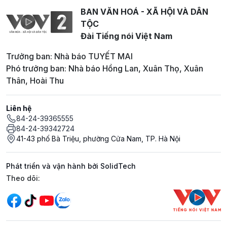
BAN VĂN HOÁ - XÃ HỘI VÀ DÂN
TỘC
Đài Tiếng nói Việt Nam
Trưởng ban: Nhà báo TUYẾT MAI
Phó trưởng ban: Nhà báo Hồng Lan, Xuân Thọ, Xuân
Thân, Hoài Thu
Liên hệ
84-24-39365555
84-24-39342724
41-43 phố Bà Triệu, phường Cửa Nam, TP. Hà Nội
Phát triển và vận hành bởi SolidTech
Mạng xã hội
Theo dõi: