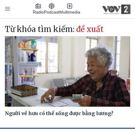
Nhảy đến nội dung
Podcast
Radio
Multimedia
Main navigation
Từ khóa tìm kiếm:
đề xuất
Người về hưu có thể sống được bằng lương?