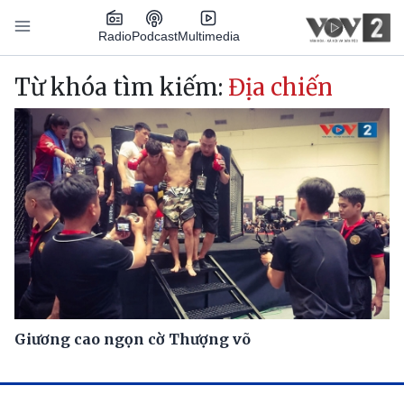
Nhảy đến nội dung
Podcast
Radio
Multimedia
Main navigation
Từ khóa tìm kiếm:
Địa chiến
Giương cao ngọn cờ Thượng võ