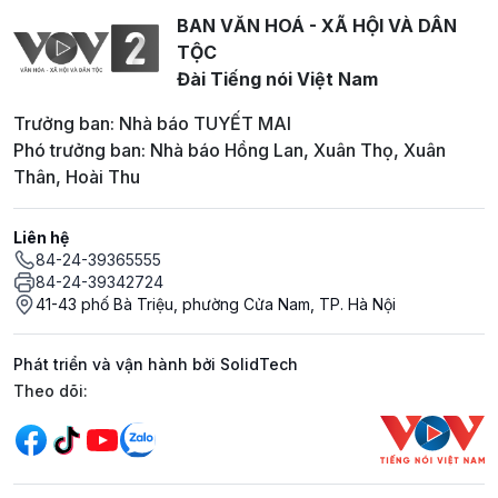
BAN VĂN HOÁ - XÃ HỘI VÀ DÂN
TỘC
Đài Tiếng nói Việt Nam
Trưởng ban: Nhà báo TUYẾT MAI
Phó trưởng ban: Nhà báo Hồng Lan, Xuân Thọ, Xuân
Thân, Hoài Thu
Liên hệ
84-24-39365555
84-24-39342724
41-43 phố Bà Triệu, phường Cửa Nam, TP. Hà Nội
Phát triển và vận hành bởi SolidTech
Mạng xã hội
Theo dõi: