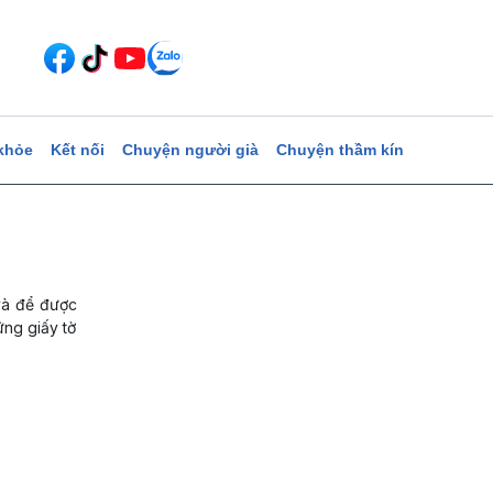
khỏe
Kết nối
Chuyện người già
Chuyện thầm kín
 và để được
ững giấy tờ