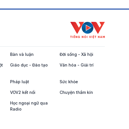
Bàn và luận
Đời sống - Xã hội
ột
Giáo dục - Đào tạo
Văn hóa - Giải trí
Pháp luật
Sức khỏe
VOV2 kết nối
Chuyện thầm kín
Học ngoại ngữ qua
Radio