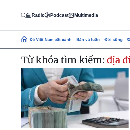
Nhảy đến nội dung
Radio
Podcast
Multimedia
Main navigation
Để Việt Nam cất cánh
Bàn và luận
Đời sống - X
Từ khóa tìm kiếm:
địa đ