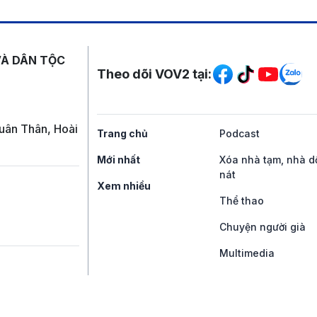
Mạng xã hội
VÀ DÂN TỘC
Theo dõi VOV2 tại:
uân Thân, Hoài
Trang chủ
Podcast
Mới nhất
Xóa nhà tạm, nhà d
nát
Xem nhiều
Thể thao
Chuyện người già
Multimedia