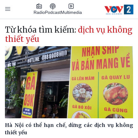
Nhảy đến nội dung
Podcast
Radio
Multimedia
Main navigation
Từ khóa tìm kiếm:
dịch vụ không
thiết yếu
Hà Nội có thể hạn chế, dừng các dịch vụ không
thiết yếu