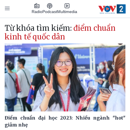
Nhảy đến nội dung
Podcast
Radio
Multimedia
Main navigation
Từ khóa tìm kiếm:
điểm chuẩn
kinh tế quốc dân
Điểm chuẩn đại học 2023: Nhiều ngành "hot"
giảm nhẹ