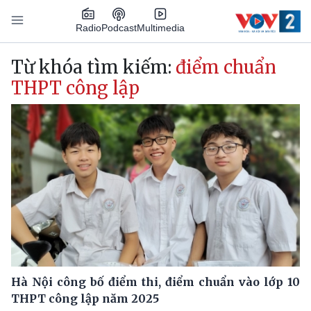
Nhảy đến nội dung
Podcast
Radio
Multimedia
Main navigation
Từ khóa tìm kiếm:
điểm chuẩn
THPT công lập
Hà Nội công bố điểm thi, điểm chuẩn vào lớp 10
THPT công lập năm 2025