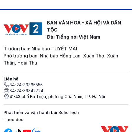
BAN VĂN HOÁ - XÃ HỘI VÀ DÂN
TỘC
Đài Tiếng nói Việt Nam
Trưởng ban: Nhà báo TUYẾT MAI
Phó trưởng ban: Nhà báo Hồng Lan, Xuân Thọ, Xuân
Thân, Hoài Thu
Liên hệ
84-24-39365555
84-24-39342724
41-43 phố Bà Triệu, phường Cửa Nam, TP. Hà Nội
Phát triển và vận hành bởi SolidTech
Mạng xã hội
Theo dõi: