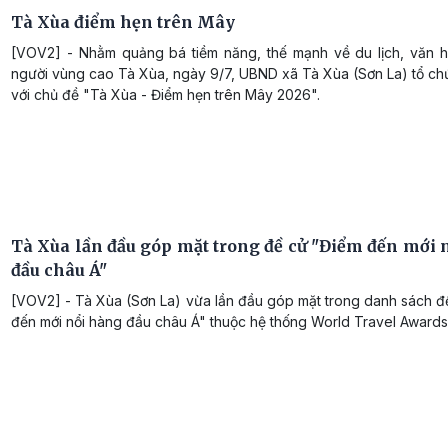
Tà Xùa điểm hẹn trên Mây
[VOV2] - Nhằm quảng bá tiềm năng, thế mạnh về du lịch, văn 
người vùng cao Tà Xùa, ngày 9/7, UBND xã Tà Xùa (Sơn La) tổ c
với chủ đề "Tà Xùa - Điểm hẹn trên Mây 2026".
Tà Xùa lần đầu góp mặt trong đề cử "Điểm đến mới 
đầu châu Á"
[VOV2] - Tà Xùa (Sơn La) vừa lần đầu góp mặt trong danh sách đ
đến mới nổi hàng đầu châu Á" thuộc hệ thống World Travel Awards