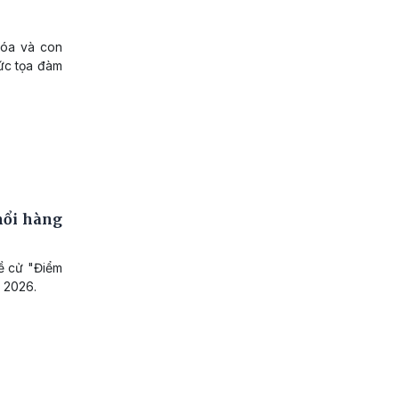
hóa và con
hức tọa đàm
nổi hàng
ề cử "Điểm
 2026.