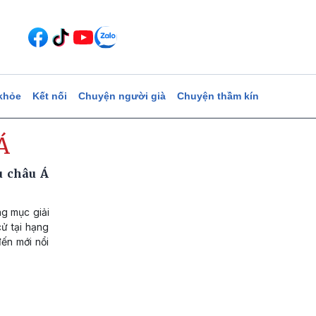
khỏe
Kết nối
Chuyện người già
Chuyện thầm kín
Á
u châu Á
g mục giải
ử tại hạng
ến mới nổi