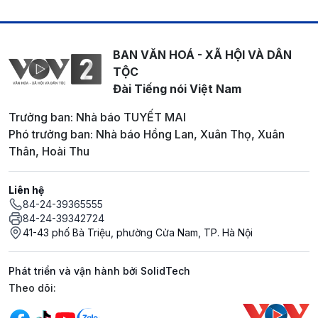
BAN VĂN HOÁ - XÃ HỘI VÀ DÂN
TỘC
Đài Tiếng nói Việt Nam
Trưởng ban: Nhà báo TUYẾT MAI
Phó trưởng ban: Nhà báo Hồng Lan, Xuân Thọ, Xuân
Thân, Hoài Thu
Liên hệ
84-24-39365555
84-24-39342724
41-43 phố Bà Triệu, phường Cửa Nam, TP. Hà Nội
Phát triển và vận hành bởi SolidTech
Mạng xã hội
Theo dõi: