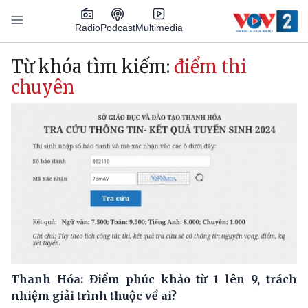
Nhảy đến nội dung
Podcast
Radio
Multimedia
Main navigation
Từ khóa tìm kiếm:
điểm thi
chuyên
Thanh Hóa: Điểm phúc khảo từ 1 lên 9, trách
nhiệm giải trình thuộc về ai?