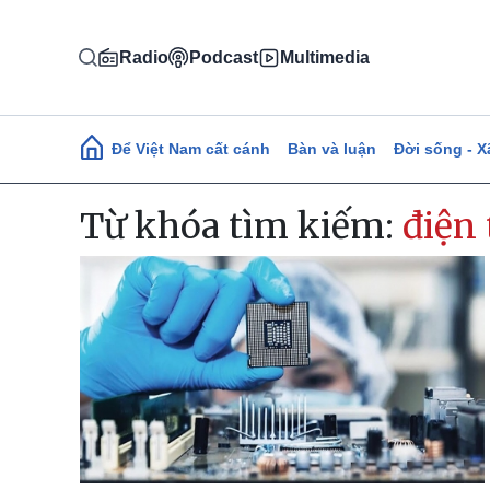
Nhảy đến nội dung
Radio
Podcast
Multimedia
Main navigation
Để Việt Nam cất cánh
Bàn và luận
Đời sống - X
Từ khóa tìm kiếm:
điện