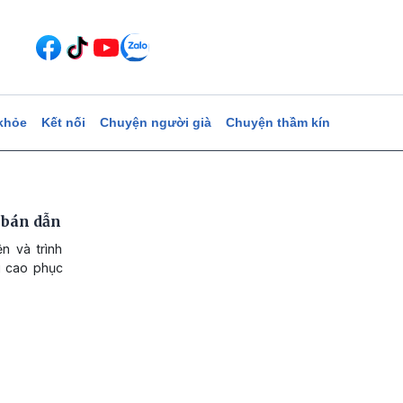
khỏe
Kết nối
Chuyện người già
Chuyện thầm kín
 bán dẫn
n và trình
g cao phục