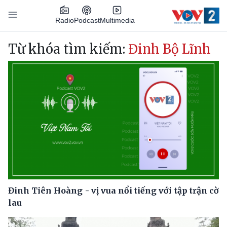
Nhảy đến nội dung
Podcast
Radio
Multimedia
Main navigation
Từ khóa tìm kiếm:
Đinh Bộ Lĩnh
Đinh Tiên Hoàng - vị vua nổi tiếng với tập trận cờ
lau