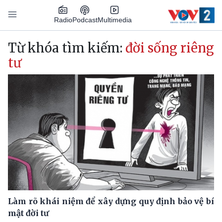
Nhảy đến nội dung
Podcast
Radio
Multimedia
Main navigation
Từ khóa tìm kiếm:
đời sống riêng
tư
Làm rõ khái niệm để xây dựng quy định bảo vệ bí
mật đời tư