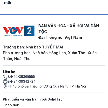
mặt
BAN VĂN HOÁ - XÃ HỘI VÀ DÂN
TỘC
Đài Tiếng nói Việt Nam
Trưởng ban: Nhà báo TUYẾT MAI
Phó trưởng ban: Nhà báo Hồng Lan, Xuân Thọ, Xuân
Thân, Hoài Thu
Liên hệ
84-24-39365555
84-24-39342724
41-43 phố Bà Triệu, phường Cửa Nam, TP. Hà Nội
Phát triển và vận hành bởi SolidTech
Mạng xã hội
Theo dõi: