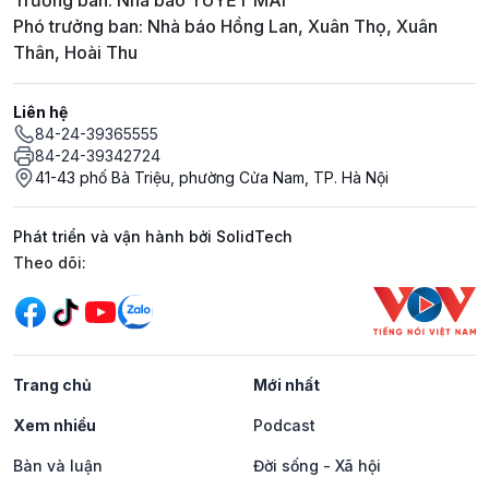
Trưởng ban: Nhà báo TUYẾT MAI
Phó trưởng ban: Nhà báo Hồng Lan, Xuân Thọ, Xuân
Thân, Hoài Thu
Liên hệ
84-24-39365555
84-24-39342724
41-43 phố Bà Triệu, phường Cửa Nam, TP. Hà Nội
Phát triển và vận hành bởi SolidTech
Mạng xã hội
Theo dõi:
Trang chủ
Mới nhất
Xem nhiều
Podcast
Bàn và luận
Đời sống - Xã hội