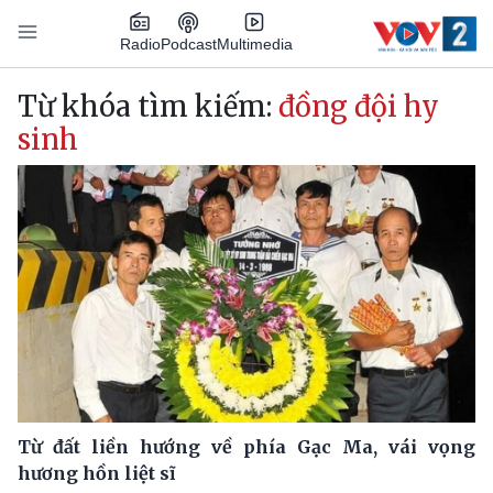
Nhảy đến nội dung
Podcast
Radio
Multimedia
Main navigation
Từ khóa tìm kiếm:
đồng đội hy
sinh
Từ đất liền hướng về phía Gạc Ma, vái vọng
hương hồn liệt sĩ