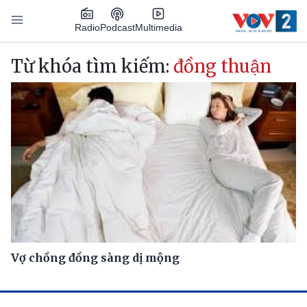
Nhảy đến nội dung
Podcast
Radio
Multimedia
Main navigation
Từ khóa tìm kiếm:
đồng thuận
Vợ chồng đồng sàng dị mộng