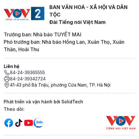
BAN VĂN HOÁ - XÃ HỘI VÀ DÂN
TỘC
Đài Tiếng nói Việt Nam
Trưởng ban: Nhà báo TUYẾT MAI
Phó trưởng ban: Nhà báo Hồng Lan, Xuân Thọ, Xuân
Thân, Hoài Thu
Liên hệ
84-24-39365555
84-24-39342724
41-43 phố Bà Triệu, phường Cửa Nam, TP. Hà Nội
Phát triển và vận hành bởi SolidTech
Mạng xã hội
Theo dõi: