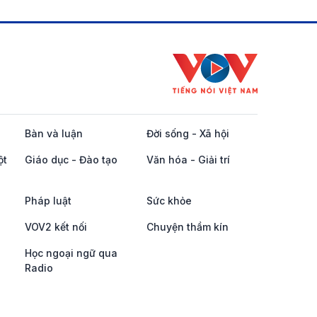
Bàn và luận
Đời sống - Xã hội
ột
Giáo dục - Đào tạo
Văn hóa - Giải trí
Pháp luật
Sức khỏe
VOV2 kết nối
Chuyện thầm kín
Học ngoại ngữ qua
Radio