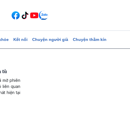
khỏe
Kết nối
Chuyện người già
Chuyện thầm kín
 tù
ã mở phiên
ó liên quan
át hiện tại