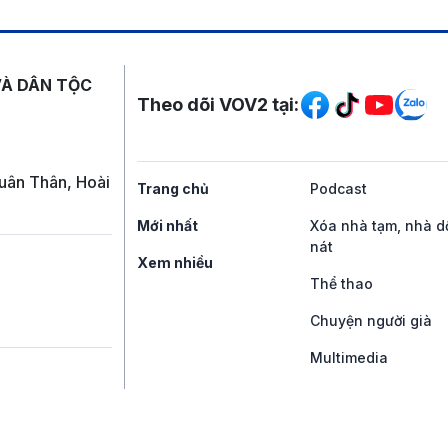
Mạng xã hội
VÀ DÂN TỘC
Theo dõi VOV2 tại:
uân Thân, Hoài
Trang chủ
Podcast
Mới nhất
Xóa nhà tạm, nhà d
nát
Xem nhiều
Thể thao
Chuyện người già
Multimedia