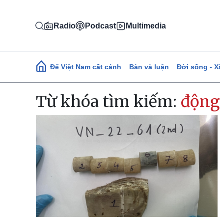
Nhảy đến nội dung
Radio
Podcast
Multimedia
Main navigation
Để Việt Nam cất cánh
Bàn và luận
Đời sống - X
Từ khóa tìm kiếm:
động