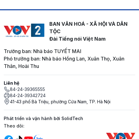
BAN VĂN HOÁ - XÃ HỘI VÀ DÂN
TỘC
Đài Tiếng nói Việt Nam
Trưởng ban: Nhà báo TUYẾT MAI
Phó trưởng ban: Nhà báo Hồng Lan, Xuân Thọ, Xuân
Thân, Hoài Thu
Liên hệ
84-24-39365555
84-24-39342724
41-43 phố Bà Triệu, phường Cửa Nam, TP. Hà Nội
Phát triển và vận hành bởi SolidTech
Mạng xã hội
Theo dõi: