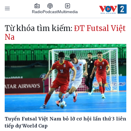
Nhảy đến nội dung
Podcast
Radio
Multimedia
Main navigation
Từ khóa tìm kiếm:
ĐT Futsal Việt
Na
Tuyển Futsal Việt Nam bỏ lỡ cơ hội lần thứ 3 liên
tiếp dự World Cup