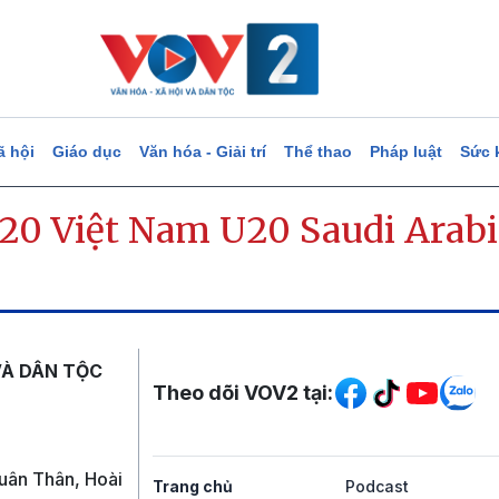
ã hội
Giáo dục
Văn hóa - Giải trí
Thể thao
Pháp luật
Sức 
20 Việt Nam U20 Saudi Arabi
Mạng xã hội
VÀ DÂN TỘC
Theo dõi VOV2 tại:
uân Thân, Hoài
Trang chủ
Podcast