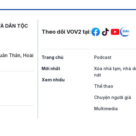
Mạng xã hội
VÀ DÂN TỘC
Theo dõi VOV2 tại:
uân Thân, Hoài
Trang chủ
Podcast
Mới nhất
Xóa nhà tạm, nhà d
nát
Xem nhiều
Thể thao
Chuyện người già
Multimedia