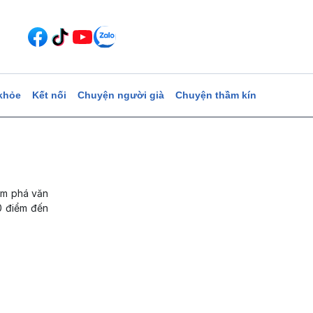
khỏe
Kết nối
Chuyện người già
Chuyện thầm kín
hám phá văn
0 điểm đến