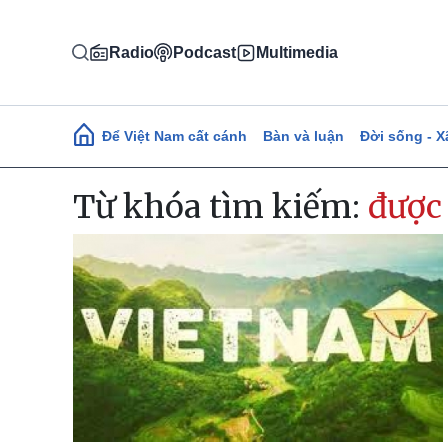
Nhảy đến nội dung
Radio
Podcast
Multimedia
Main navigation
Để Việt Nam cất cánh
Bàn và luận
Đời sống - X
Từ khóa tìm kiếm:
được