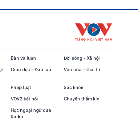
Bàn và luận
Đời sống - Xã hội
ột
Giáo dục - Đào tạo
Văn hóa - Giải trí
Pháp luật
Sức khỏe
VOV2 kết nối
Chuyện thầm kín
Học ngoại ngữ qua
Radio