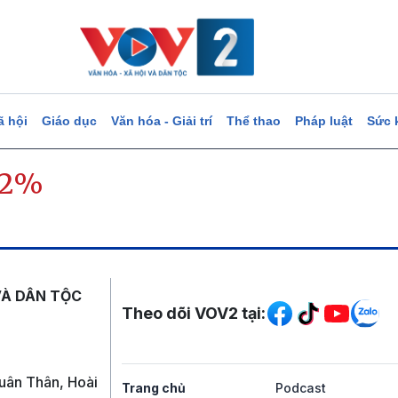
ã hội
Giáo dục
Văn hóa - Giải trí
Thể thao
Pháp luật
Sức 
 2%
Mạng xã hội
VÀ DÂN TỘC
Theo dõi VOV2 tại:
uân Thân, Hoài
Trang chủ
Podcast