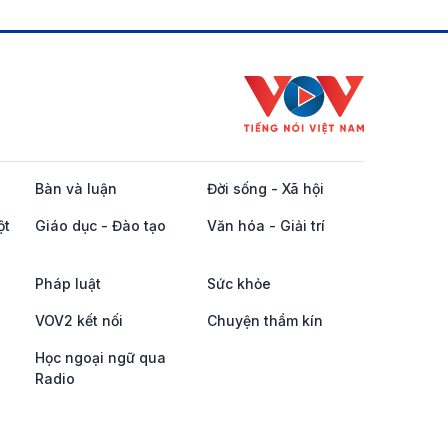
Bàn và luận
Đời sống - Xã hội
ột
Giáo dục - Đào tạo
Văn hóa - Giải trí
Pháp luật
Sức khỏe
VOV2 kết nối
Chuyện thầm kín
Học ngoại ngữ qua
Radio