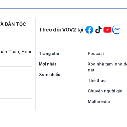
Mạng xã hội
VÀ DÂN TỘC
Theo dõi VOV2 tại:
uân Thân, Hoài
Trang chủ
Podcast
Mới nhất
Xóa nhà tạm, nhà d
nát
Xem nhiều
Thể thao
Chuyện người già
Multimedia