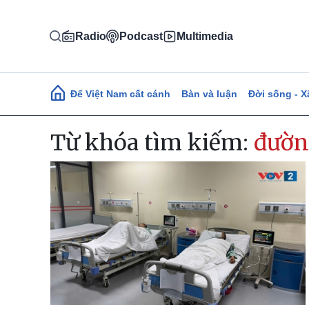
Nhảy đến nội dung
Radio
Podcast
Multimedia
Main navigation
Để Việt Nam cất cánh
Bàn và luận
Đời sống - X
Từ khóa tìm kiếm:
đườn