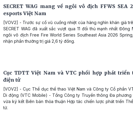
SECRET WAG mang về ngôi vô địch FFWS SEA 2
esports Việt Nam
[VOV2] - Trước sự cổ vũ cuồng nhiệt của hàng nghìn khán giả tr
SECRET WAG đã xuất sắc vượt qua 11 đối thủ mạnh nhất Đông 
ngôi vô địch Free Fire World Series Southeast Asia 2026 Spring
nhận phần thưởng trị giá 2,6 tỷ đồng.
Cục TDTT Việt Nam và VTC phối hợp phát triển 
điện tử
[VOV2] - Cục Thể dục thể thao Việt Nam và Công ty Cổ phần V
Di động (VTC Mobile) - Tổng Công ty Truyền thông Đa phương 
vừa ký kết Biên bản thỏa thuận Hợp tác chiến lược phát triển Th
tử.