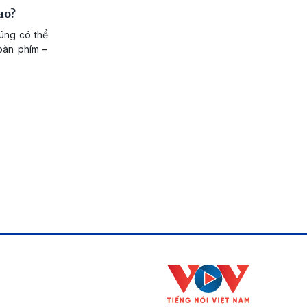
ao?
úng có thể
bàn phím –