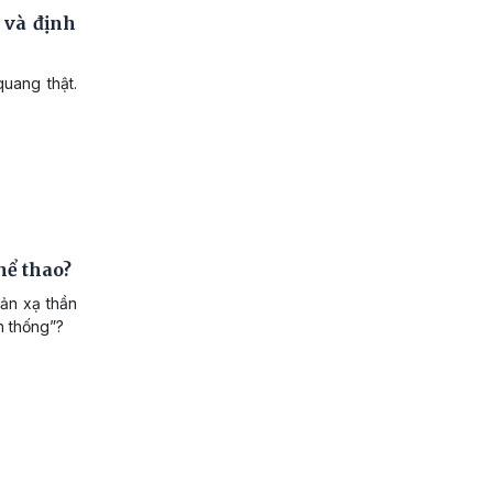
 và định
quang thật.
hể thao?
hản xạ thần
h thống”?