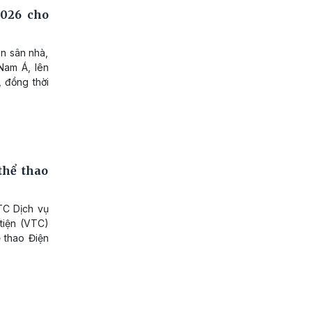
026 cho
ên sân nhà,
Nam Á, lên
, đồng thời
thể thao
TC Dịch vụ
tiện (VTC)
ể thao Điện