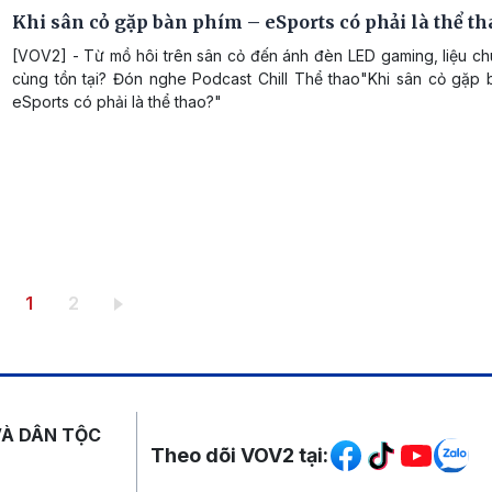
Khi sân cỏ gặp bàn phím – eSports có phải là thể th
[VOV2] - Từ mồ hôi trên sân cỏ đến ánh đèn LED gaming, liệu ch
cùng tồn tại? Đón nghe Podcast Chill Thể thao"Khi sân cỏ gặp 
eSports có phải là thể thao?"
Trang hiện thời
Trang
1
2
Mạng xã hội
VÀ DÂN TỘC
Theo dõi VOV2 tại: