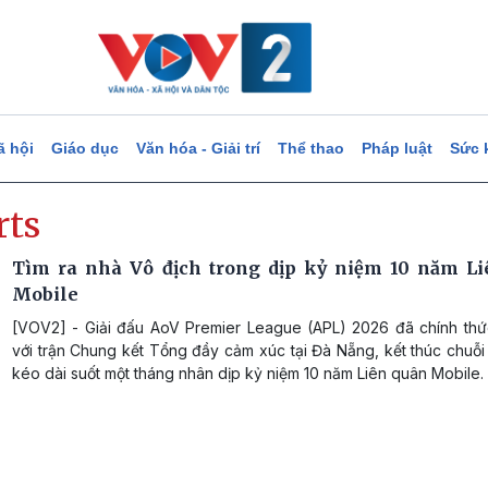
ã hội
Giáo dục
Văn hóa - Giải trí
Thể thao
Pháp luật
Sức 
rts
Tìm ra nhà Vô địch trong dịp kỷ niệm 10 năm L
Mobile
[VOV2] - Giải đấu AoV Premier League (APL) 2026 đã chính thức
với trận Chung kết Tổng đầy cảm xúc tại Đà Nẵng, kết thúc chuỗ
kéo dài suốt một tháng nhân dịp kỷ niệm 10 năm Liên quân Mobile.