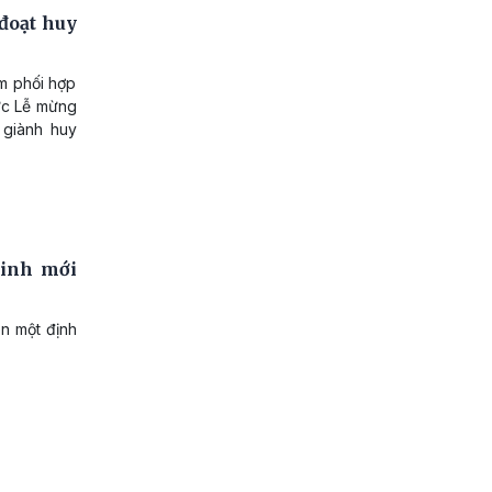
đoạt huy
m phối hợp
ức Lễ mừng
 giành huy
minh mới
ên một định