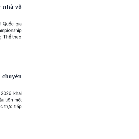
g nhà vô
ử Quốc gia
ampionship
ng Thể thao
n chuyên
 2026 khai
ầu tiên một
 trực tiếp