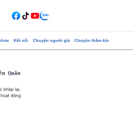
khỏe
Kết nối
Chuyện người già
Chuyện thầm kín
iên Quân
 khép lại,
i hoạt động