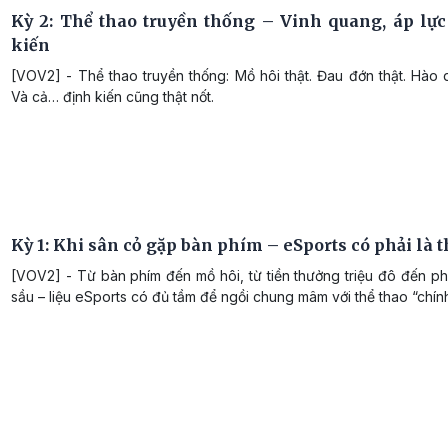
Kỳ 2: Thể thao truyền thống – Vinh quang, áp lực
kiến
[VOV2] - Thể thao truyền thống: Mồ hôi thật. Đau đớn thật. Hào 
Và cả… định kiến cũng thật nốt.
Kỳ 1: Khi sân cỏ gặp bàn phím – eSports có phải là t
[VOV2] - Từ bàn phím đến mồ hôi, từ tiền thưởng triệu đô đến p
sầu – liệu eSports có đủ tầm để ngồi chung mâm với thể thao “chín