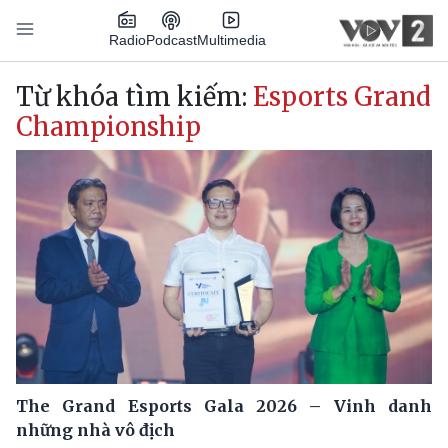
Nhảy đến nội dung
Podcast
Radio
Multimedia
Main navigation
Từ khóa tìm kiếm:
Esports Grand
Championship
The Grand Esports Gala 2026 – Vinh danh
những nhà vô địch