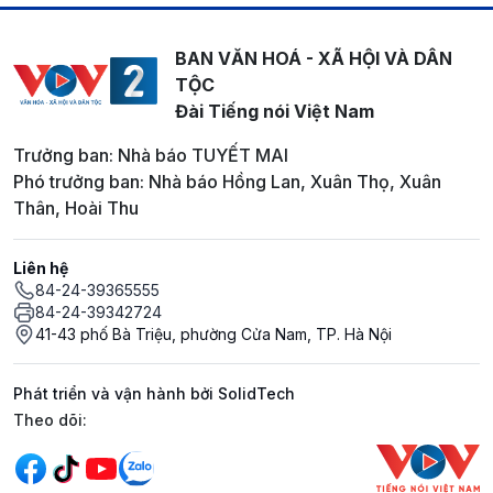
BAN VĂN HOÁ - XÃ HỘI VÀ DÂN
TỘC
Đài Tiếng nói Việt Nam
Trưởng ban: Nhà báo TUYẾT MAI
Phó trưởng ban: Nhà báo Hồng Lan, Xuân Thọ, Xuân
Thân, Hoài Thu
Liên hệ
84-24-39365555
84-24-39342724
41-43 phố Bà Triệu, phường Cửa Nam, TP. Hà Nội
Phát triển và vận hành bởi SolidTech
Mạng xã hội
Theo dõi: