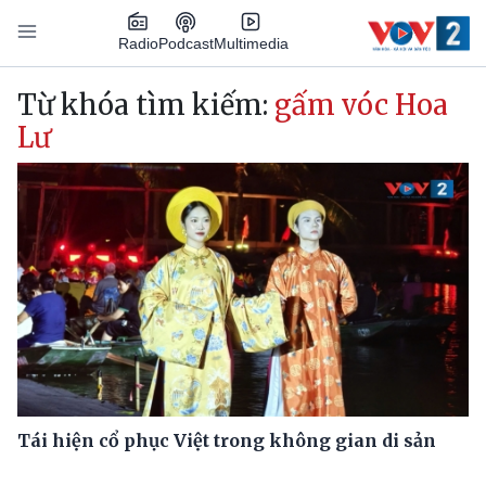
Nhảy đến nội dung
Podcast
Radio
Multimedia
Main navigation
Từ khóa tìm kiếm:
gấm vóc Hoa
Lư
Tái hiện cổ phục Việt trong không gian di sản