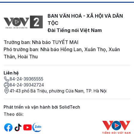
BAN VĂN HOÁ - XÃ HỘI VÀ DÂN
TỘC
Đài Tiếng nói Việt Nam
Trưởng ban: Nhà báo TUYẾT MAI
Phó trưởng ban: Nhà báo Hồng Lan, Xuân Thọ, Xuân
Thân, Hoài Thu
Liên hệ
84-24-39365555
84-24-39342724
41-43 phố Bà Triệu, phường Cửa Nam, TP. Hà Nội
Phát triển và vận hành bởi SolidTech
Mạng xã hội
Theo dõi: