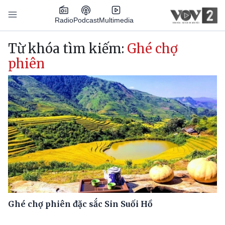
Nhảy đến nội dung
Podcast
Radio
Multimedia
Main navigation
Từ khóa tìm kiếm:
Ghé chợ
phiên
Ghé chợ phiên đặc sắc Sin Suối Hồ