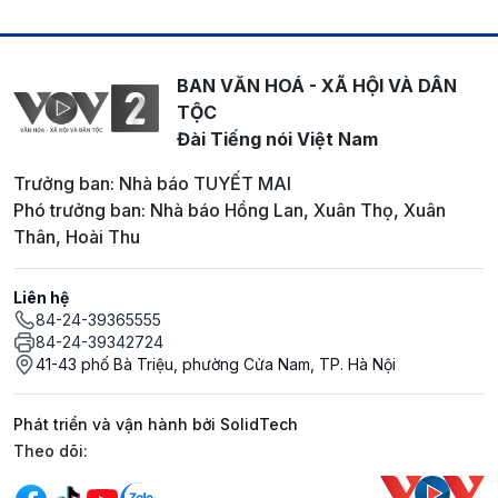
BAN VĂN HOÁ - XÃ HỘI VÀ DÂN
TỘC
Đài Tiếng nói Việt Nam
Trưởng ban: Nhà báo TUYẾT MAI
Phó trưởng ban: Nhà báo Hồng Lan, Xuân Thọ, Xuân
Thân, Hoài Thu
Liên hệ
84-24-39365555
84-24-39342724
41-43 phố Bà Triệu, phường Cửa Nam, TP. Hà Nội
Phát triển và vận hành bởi SolidTech
Mạng xã hội
Theo dõi: