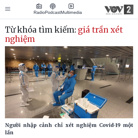
Nhảy đến nội dung
Podcast
Radio
Multimedia
Main navigation
Từ khóa tìm kiếm:
giá trần xét
nghiệm
Người nhập cảnh chỉ xét nghiệm Covid-19 một
lần