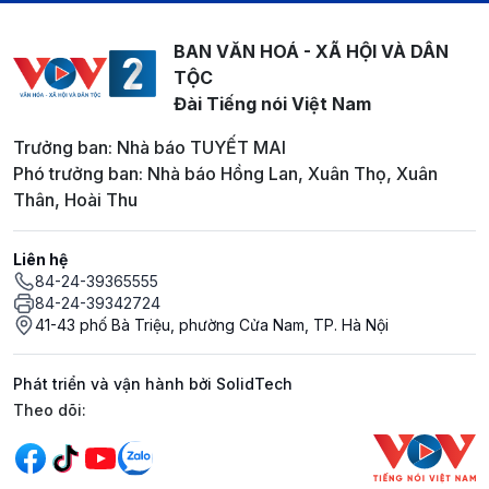
BAN VĂN HOÁ - XÃ HỘI VÀ DÂN
TỘC
Đài Tiếng nói Việt Nam
Trưởng ban: Nhà báo TUYẾT MAI
Phó trưởng ban: Nhà báo Hồng Lan, Xuân Thọ, Xuân
Thân, Hoài Thu
Liên hệ
84-24-39365555
84-24-39342724
41-43 phố Bà Triệu, phường Cửa Nam, TP. Hà Nội
Phát triển và vận hành bởi SolidTech
Mạng xã hội
Theo dõi: