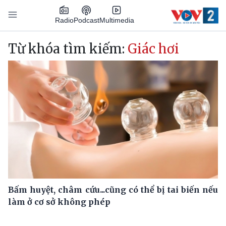
Nhảy đến nội dung
Podcast
Radio
Multimedia
Main navigation
Từ khóa tìm kiếm:
Giác hơi
Bấm huyệt, châm cứu...cũng có thể bị tai biến nếu
làm ở cơ sở không phép