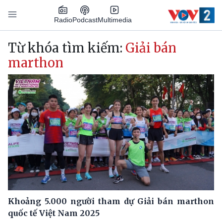
Nhảy đến nội dung
Podcast
Radio
Multimedia
Main navigation
Từ khóa tìm kiếm:
Giải bán
marthon
Khoảng 5.000 người tham dự Giải bán marthon
quốc tế Việt Nam 2025