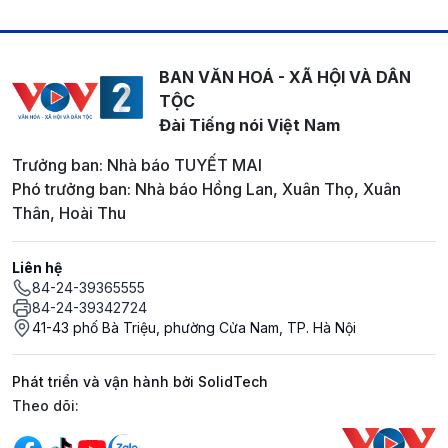
BAN VĂN HOÁ - XÃ HỘI VÀ DÂN
TỘC
Đài Tiếng nói Việt Nam
Trưởng ban: Nhà báo TUYẾT MAI
Phó trưởng ban: Nhà báo Hồng Lan, Xuân Thọ, Xuân
Thân, Hoài Thu
Liên hệ
84-24-39365555
84-24-39342724
41-43 phố Bà Triệu, phường Cửa Nam, TP. Hà Nội
Phát triển và vận hành bởi SolidTech
Mạng xã hội
Theo dõi: