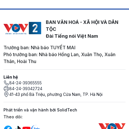
BAN VĂN HOÁ - XÃ HỘI VÀ DÂN
TỘC
Đài Tiếng nói Việt Nam
Trưởng ban: Nhà báo TUYẾT MAI
Phó trưởng ban: Nhà báo Hồng Lan, Xuân Thọ, Xuân
Thân, Hoài Thu
Liên hệ
84-24-39365555
84-24-39342724
41-43 phố Bà Triệu, phường Cửa Nam, TP. Hà Nội
Phát triển và vận hành bởi SolidTech
Mạng xã hội
Theo dõi: