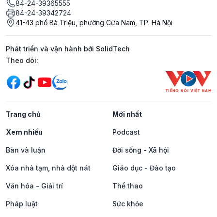
84-24-39365555
84-24-39342724
41-43 phố Bà Triệu, phường Cửa Nam, TP. Hà Nội
Phát triển và vận hành bởi SolidTech
Mạng xã hội
Theo dõi:
Trang chủ
Mới nhất
Xem nhiều
Podcast
Bàn và luận
Đời sống - Xã hội
Xóa nhà tạm, nhà dột nát
Giáo dục - Đào tạo
Văn hóa - Giải trí
Thể thao
Pháp luật
Sức khỏe