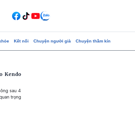
khỏe
Kết nối
Chuyện người già
Chuyện thầm kín
ho Kendo
công sau 4
 quan trọng