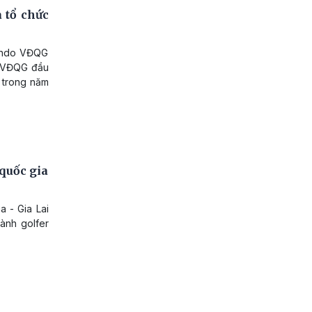
 tổ chức
kendo VĐQG
i VĐQG đầu
, trong năm
 quốc gia
a - Gia Lai
hành golfer