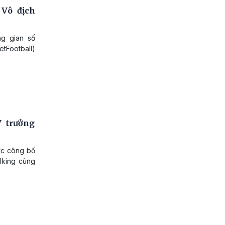
 Vô địch
g gian số
tFootball)
 trưởng
ức công bố
lking cùng