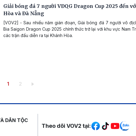
Giải bóng đá 7 người VĐQG Dragon Cup 2025 đến v
Hòa và Đà Nẵng
[VOV2] - Sau nhiều năm gián đoạn, Giải bóng đá 7 người vô địc
Bia Saigon Dragon Cup 2025 chính thức trở lại với khu vực Nam T
các trận đấu diễn ra tại Khánh Hòa.
Trang hiện thời
Trang
1
2
Mạng xã hội
VÀ DÂN TỘC
Theo dõi VOV2 tại: