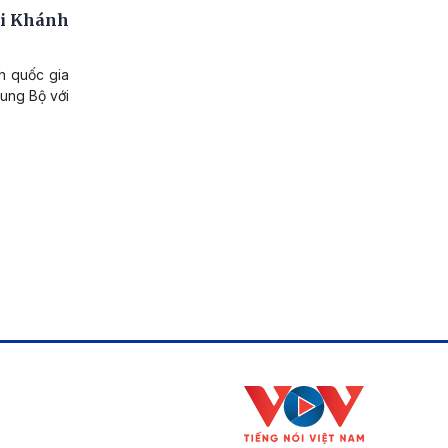
ới Khánh
h quốc gia
rung Bộ với