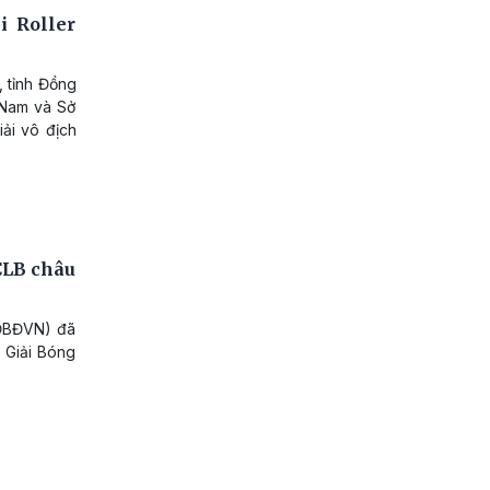
i Roller
 tỉnh Đồng
 Nam và Sở
iải vô địch
 CLB châu
LĐBĐVN) đã
u Giải Bóng