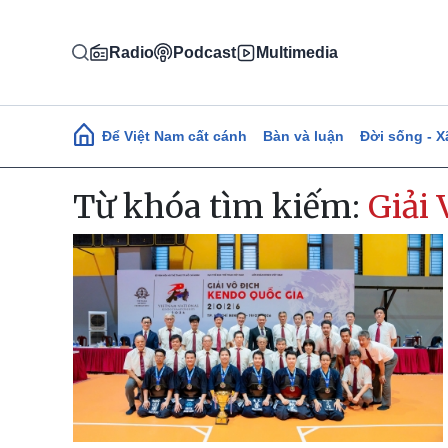
Nhảy đến nội dung
Radio
Podcast
Multimedia
Main navigation
Để Việt Nam cất cánh
Bàn và luận
Đời sống - X
Từ khóa tìm kiếm:
Giải 