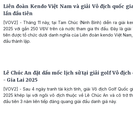
Liên đoàn Kendo Việt Nam và giải Vô địch quốc gia
lần đầu tiên
[VOV2] - Tháng 11 này, tại Tam Chúc (Ninh Bình) diễn ra giải 
2025 với gần 250 VĐV trên cả nước tham gia thi đấu. Đây là giả
tiên được tổ chức dưới danh nghĩa của Liên đoàn kendo Việt Nam
đầu thành lập.
Lê Chúc An đặt dấu mốc lịch sử tại giải golf Vô địch
- Gia Lai 2025
[VOV2] - Sau 4 ngày tranh tài kịch tính, giải Vô địch Golf Quốc gi
2025 khép lại với ngôi vô địch thuộc về Lê Chúc An và cô trở t
đầu tiên 3 năm liên tiếp đăng quang giải đấu danh giá này.