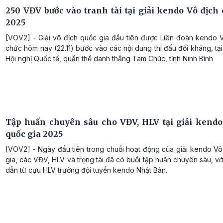
250 VĐV bước vào tranh tài tại giải kendo Vô địch 
2025
[VOV2] - Giải vô địch quốc gia đầu tiên được Liên đoàn kendo V
chức hôm nay (22.11) bước vào các nội dung thi đấu đối kháng, tạ
Hội nghị Quốc tế, quần thể danh thắng Tam Chúc, tỉnh Ninh Bình
Tập huấn chuyên sâu cho VĐV, HLV tại giải kendo
quốc gia 2025
[VOV2] - Ngày đầu tiên trong chuỗi hoạt động của giải kendo Vô
gia, các VĐV, HLV và trọng tài đã có buổi tập huấn chuyên sâu, v
dẫn từ cựu HLV trưởng đội tuyển kendo Nhật Bản.