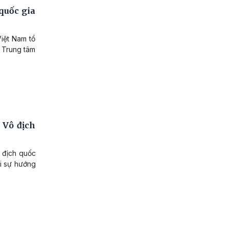
quốc gia
iệt Nam tổ
i Trung tâm
 Vô địch
 địch quốc
ới sự hướng