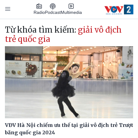
Nhảy đến nội dung
Podcast
Radio
Multimedia
Main navigation
Từ khóa tìm kiếm:
giải vô địch
trẻ quốc gia
VĐV Hà Nội chiếm ưu thế tại giải vô địch trẻ Trượt
băng quốc gia 2024