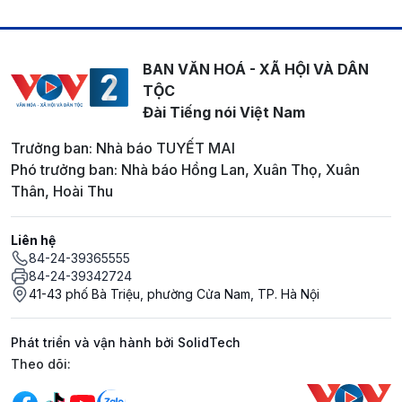
BAN VĂN HOÁ - XÃ HỘI VÀ DÂN
TỘC
Đài Tiếng nói Việt Nam
Trưởng ban: Nhà báo TUYẾT MAI
Phó trưởng ban: Nhà báo Hồng Lan, Xuân Thọ, Xuân
Thân, Hoài Thu
Liên hệ
84-24-39365555
84-24-39342724
41-43 phố Bà Triệu, phường Cửa Nam, TP. Hà Nội
Phát triển và vận hành bởi SolidTech
Mạng xã hội
Theo dõi: