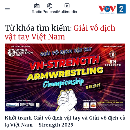
Nhảy đến nội dung
Podcast
Radio
Multimedia
Main navigation
Từ khóa tìm kiếm:
Giải vô địch
vật tay Việt Nam
Khởi tranh Giải vô địch vật tay và Giải vô địch cử
tạ Việt Nam – Strength 2025