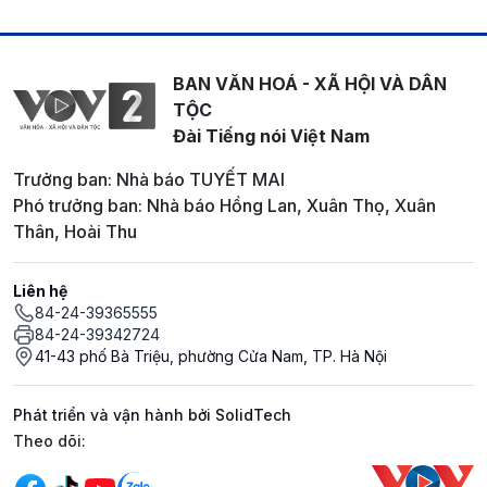
BAN VĂN HOÁ - XÃ HỘI VÀ DÂN
TỘC
Đài Tiếng nói Việt Nam
Trưởng ban: Nhà báo TUYẾT MAI
Phó trưởng ban: Nhà báo Hồng Lan, Xuân Thọ, Xuân
Thân, Hoài Thu
Liên hệ
84-24-39365555
84-24-39342724
41-43 phố Bà Triệu, phường Cửa Nam, TP. Hà Nội
Phát triển và vận hành bởi SolidTech
Mạng xã hội
Theo dõi: