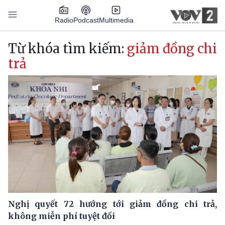
Nhảy đến nội dung
Podcast
Radio
Multimedia
Main navigation
Từ khóa tìm kiếm:
giảm đồng chi
trả
Nghị quyết 72 hướng tới giảm đồng chi trả,
không miễn phí tuyệt đối