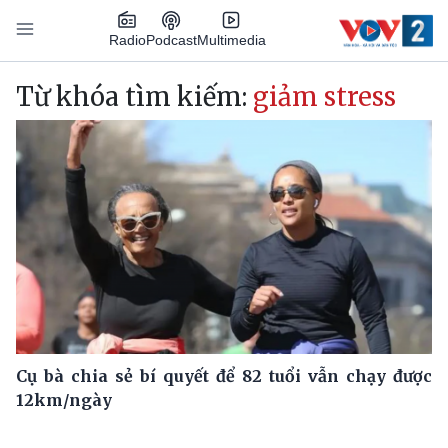
Nhảy đến nội dung
Podcast
Radio
Multimedia
Main navigation
Từ khóa tìm kiếm:
giảm stress
Cụ bà chia sẻ bí quyết để 82 tuổi vẫn chạy được
12km/ngày