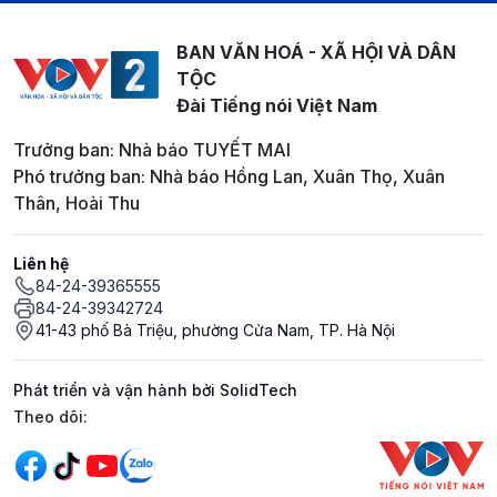
BAN VĂN HOÁ - XÃ HỘI VÀ DÂN
TỘC
Đài Tiếng nói Việt Nam
Trưởng ban: Nhà báo TUYẾT MAI
Phó trưởng ban: Nhà báo Hồng Lan, Xuân Thọ, Xuân
Thân, Hoài Thu
Liên hệ
84-24-39365555
84-24-39342724
41-43 phố Bà Triệu, phường Cửa Nam, TP. Hà Nội
Phát triển và vận hành bởi SolidTech
Mạng xã hội
Theo dõi: